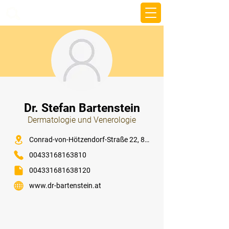
beemy.xyz
⠀
Dr. Stefan Bartenstein
Dermatologie und Venerologie
⠀
Conrad-von-Hötzendorf-Straße 22, 8010 Graz
00433168163810
004331681638120
www.dr-bartenstein.at
⠀