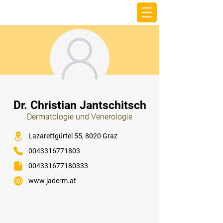
beemy.xyz
⠀
Dr. Christian Jantschitsch
Dermatologie und Venerologie
⠀
Lazarettgürtel 55, 8020 Graz
0043316771803
004331677180333
www.jaderm.at
⠀