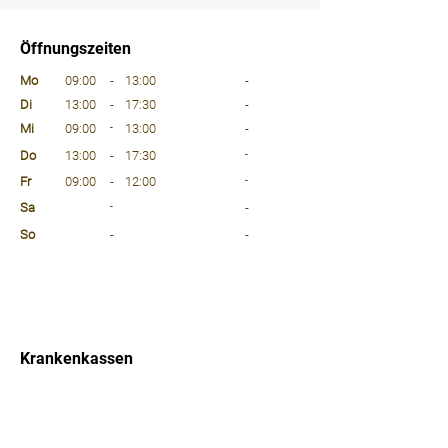
⠀
Öffnungszeiten
⠀
Mo
09:00
-
13:00
-
Di
13:00
-
17:30
-
Mi
09:00
-
13:00
-
Do
13:00
-
17:30
-
Fr
09:00
-
12:00
-
Sa
-
-
So
-
-
⠀
⠀
⠀
Krankenkassen
⠀
Sprachen
⠀