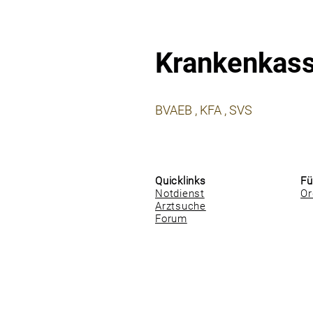
Krankenkas
⠀
BVAEB , KFA , SVS
⠀
⠀
Quicklinks
Fü
Notdienst
Or
Arztsuche
Forum