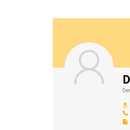
beemy.xyz
⠀
D
Der
⠀
⠀