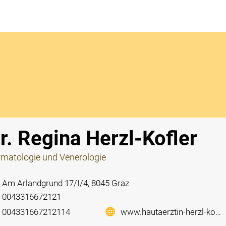
Notdi
r. Regina Herzl-Kofler
matologie und Venerologie
Am Arlandgrund 17/I/4, 8045 Graz
0043316672121
004331667212114
www.hautaerztin-herzl-kofler.at