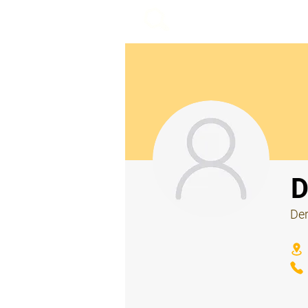
beemy.xyz
⠀
D
Der
⠀
⠀