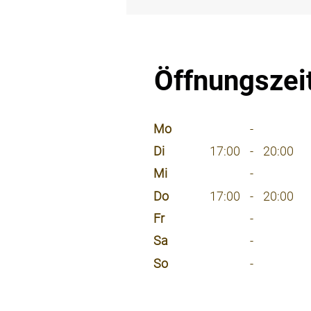
⠀
Öffnungszei
⠀
Mo
-
Di
17:00
-
20:00
Mi
-
Do
17:00
-
20:00
Fr
-
Sa
-
So
-
⠀
⠀
⠀