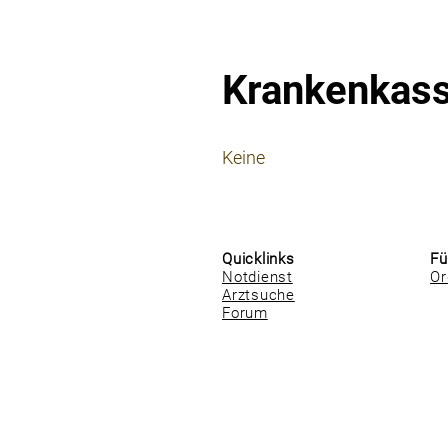
Krankenkas
⠀
Keine
⠀
⠀
Quicklinks
Fü
Notdienst
Or
Arztsuche
Forum