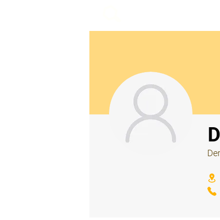
beemy.xyz
⠀
D
Der
⠀
⠀
⠀