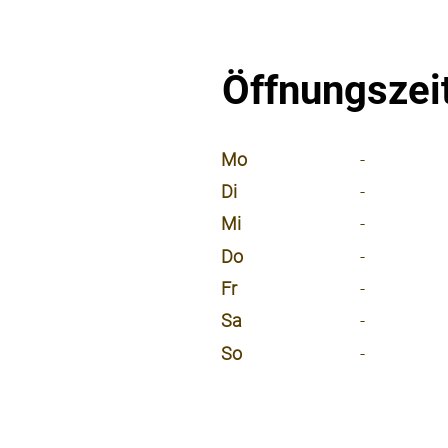
Öffnungszei
⠀
Mo
-
Di
-
Mi
-
Do
-
Fr
-
Sa
-
So
-
⠀
⠀
⠀