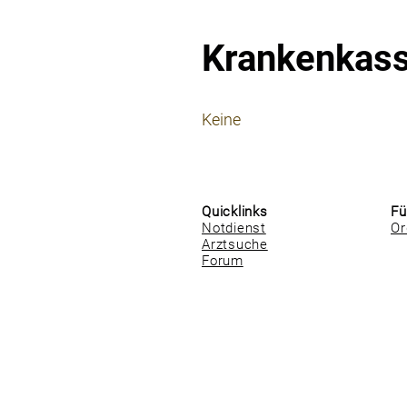
Krankenkas
⠀
Keine
⠀
⠀
Quicklinks
Fü
Notdienst
Or
Arztsuche
Forum