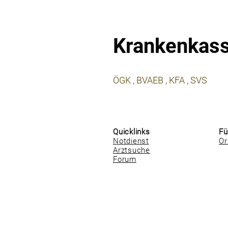
Krankenkas
⠀
ÖGK , BVAEB , KFA , SVS
⠀
⠀
Quicklinks
Fü
Notdienst
Or
Arztsuche
Forum