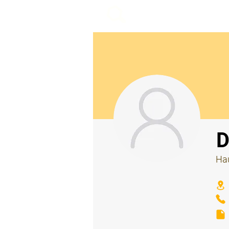
beemy.xyz
⠀
D
Hau
⠀
⠀