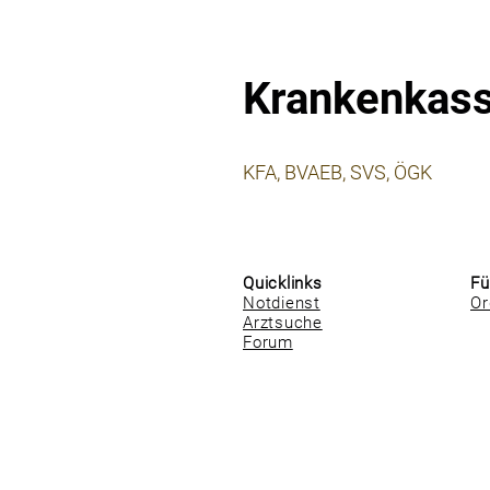
Krankenkas
⠀
KFA, BVAEB, SVS, ÖGK
⠀
⠀
Quicklinks
Fü
Notdienst
Or
Arztsuche
Forum