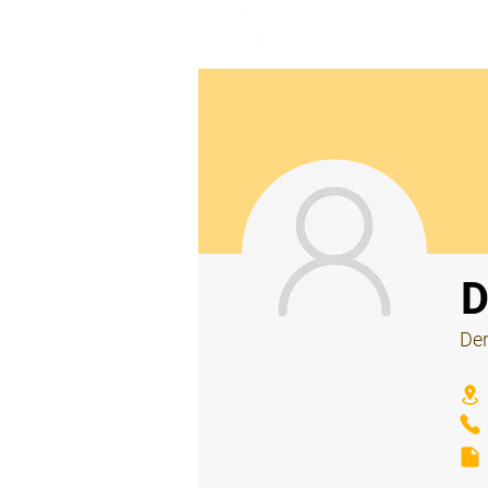
beemy.xyz
⠀
D
Der
⠀
⠀