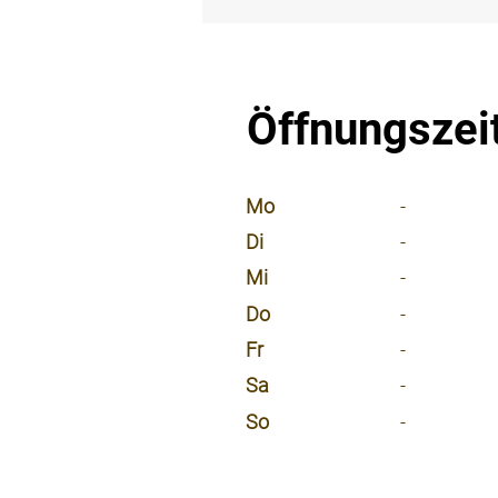
⠀
Öffnungszei
⠀
Mo
-
Di
-
Mi
-
Do
-
Fr
-
Sa
-
So
-
⠀
⠀
⠀