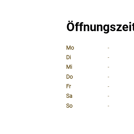
Öffnungszei
⠀
Mo
-
Di
-
Mi
-
Do
-
Fr
-
Sa
-
So
-
⠀
⠀
⠀