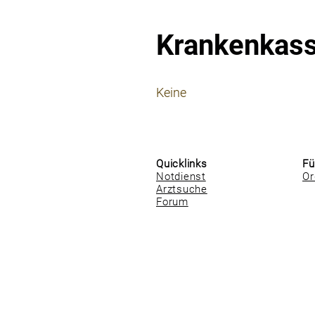
Krankenkas
⠀
Keine
⠀
⠀
Quicklinks
Fü
Notdienst
Or
Arztsuche
Forum