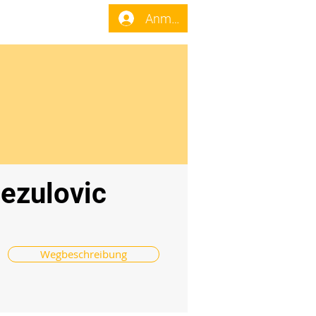
enst
Forum
Anmelden
ezulovic
Wegbeschreibung