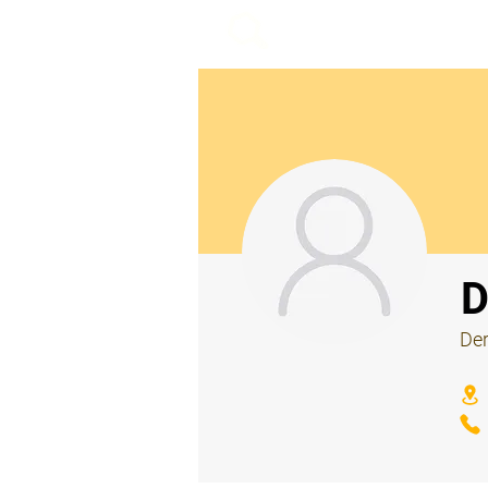
beemy.xyz
⠀
D
Der
⠀
⠀
⠀