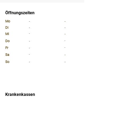
⠀
Öffnungszeiten
⠀
Mo
-
-
Di
-
-
Mi
-
-
Do
-
-
Fr
-
-
Sa
-
-
So
-
-
⠀
⠀
⠀
Krankenkassen
⠀
Sprachen
⠀