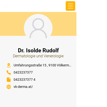
beemy.xyz
⠀
Dr. Isolde Rudolf
Dermatologie und Venerologie
⠀
Umfahrungsstraße 15 , 9100 Völkermarkt
0423237377
0423237377 4
vk-derma.at/
⠀