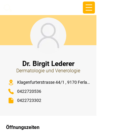
beemy.xyz
⠀
Dr. Birgit Lederer
Dermatologie und Venerologie
⠀
Klagenfurterstrasse 44/1 , 9170 Ferlach
0422720536
0422723302
⠀
⠀
Öffnungszeiten
⠀