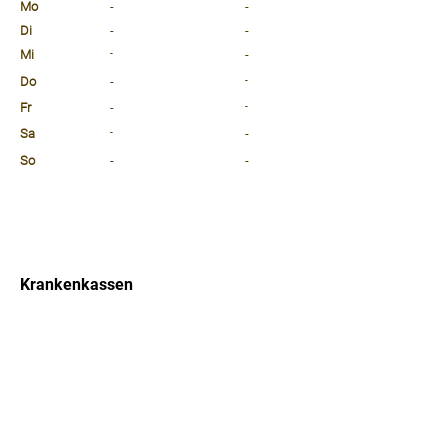
Mo
-
-
Di
-
-
Mi
-
-
Do
-
-
Fr
-
-
Sa
-
-
So
-
-
⠀
⠀
⠀
Krankenkassen
⠀
Sprachen
⠀
Quicklinks
Notdienst
Arztsuche