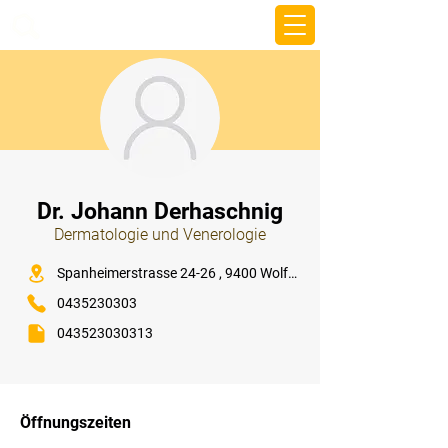
beemy.xyz
⠀
Dr. Johann Derhaschnig
Dermatologie und Venerologie
⠀
Spanheimerstrasse 24-26 , 9400 Wolfsberg
0435230303
043523030313
⠀
⠀
Öffnungszeiten
⠀