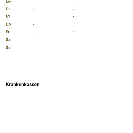
Mo
-
-
Di
-
-
Mi
-
-
Do
-
-
Fr
-
-
Sa
-
-
So
-
-
⠀
⠀
⠀
Krankenkassen
⠀
Sprachen
⠀
Quicklinks
Notdienst
Arztsuche