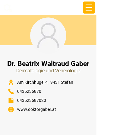
beemy.xyz
⠀
Dr. Beatrix Waltraud Gaber
Dermatologie und Venerologie
⠀
Am Kirchhügel 4 , 9431 Stefan
0435236870
043523687020
www.doktorgaber.at
⠀