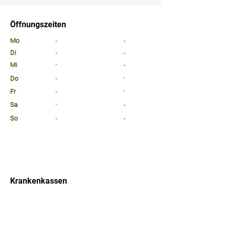
⠀
Öffnungszeiten
⠀
Mo
-
-
Di
-
-
Mi
-
-
Do
-
-
Fr
-
-
Sa
-
-
So
-
-
⠀
⠀
⠀
Krankenkassen
⠀
Sprachen
⠀