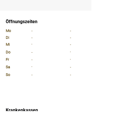
⠀
⠀
Öffnungszeiten
⠀
Mo
-
-
Di
-
-
Mi
-
-
Do
-
-
Fr
-
-
Sa
-
-
So
-
-
⠀
⠀
⠀
Krankenkassen
⠀