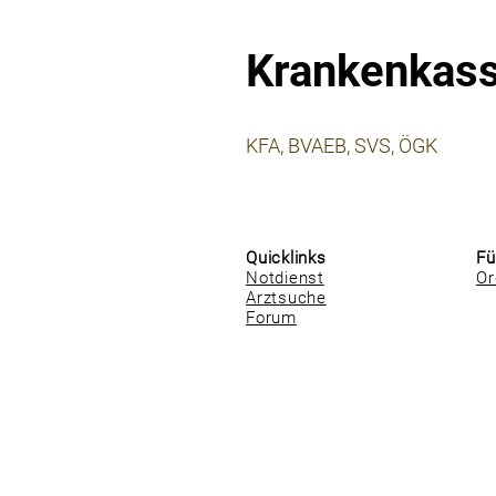
Krankenkas
⠀
KFA, BVAEB, SVS, ÖGK
⠀
⠀
Quicklinks
Fü
Notdienst
Or
Arztsuche
Forum