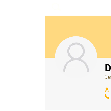
beemy.xyz
⠀
D
Der
⠀
⠀
⠀