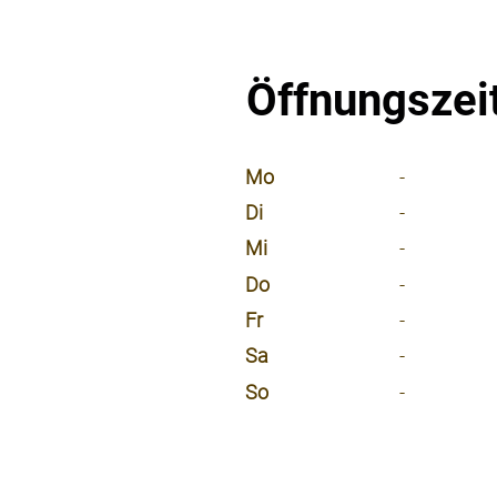
Öffnungszei
⠀
Mo
-
Di
-
Mi
-
Do
-
Fr
-
Sa
-
So
-
⠀
⠀
⠀