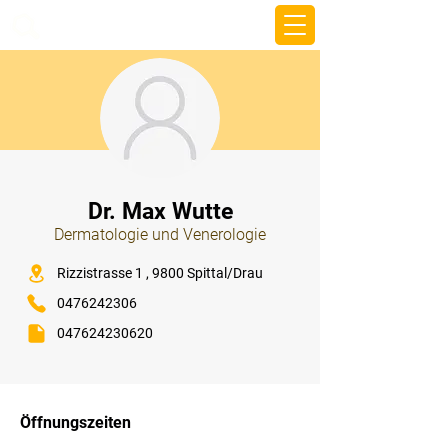
beemy.xyz
⠀
Dr. Max Wutte
Dermatologie und Venerologie
⠀
Rizzistrasse 1 , 9800 Spittal/Drau
0476242306
047624230620
⠀
⠀
Öffnungszeiten
⠀