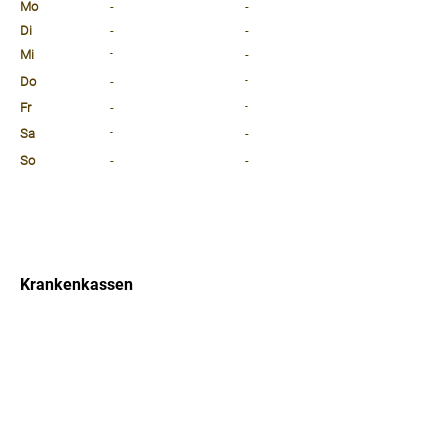
Mo
-
-
Di
-
-
Mi
-
-
Do
-
-
Fr
-
-
Sa
-
-
So
-
-
⠀
⠀
⠀
Krankenkassen
⠀
Sprachen
⠀
Quicklinks
Notdienst
Arztsuche