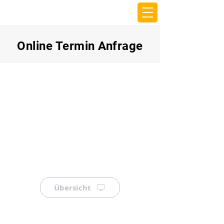
beemy.xyz
Online Termin Anfrage
Übersicht
⠀
⠀