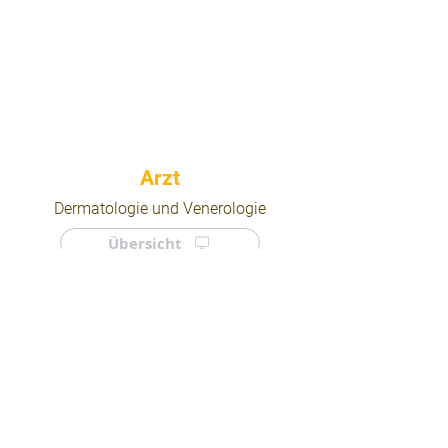
⠀
Dermatologie und Venerologie
Übersicht
⠀
⠀
Quicklinks
Notdienst
Arztsuche
Forum
Für Ärzte/ Kliniken
Ordination eintragen
Impressum | AGB | Datenschutz