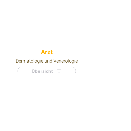
⠀
Dermatologie und Venerologie
Übersicht
⠀
⠀
Quicklinks
Notdienst
Arztsuche
Forum
Für Ärzte/ Kliniken
Ordination eintragen
Impressum | AGB | Datenschutz