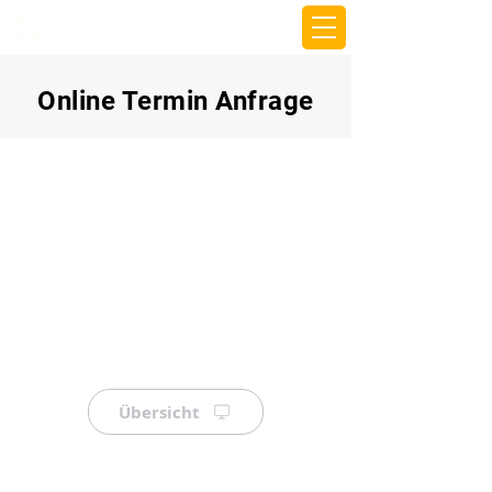
beemy.xyz
Online Termin Anfrage
Übersicht
⠀
⠀