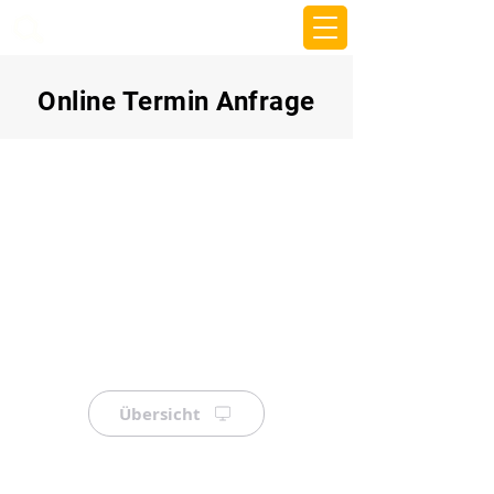
beemy.xyz
Online Termin Anfrage
Übersicht
⠀
⠀