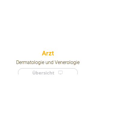
⠀
Dermatologie und Venerologie
Übersicht
⠀
⠀
Quicklinks
Notdienst
Arztsuche
Forum
Für Ärzte/ Kliniken
Ordination eintragen
Impressum | AGB | Datenschutz