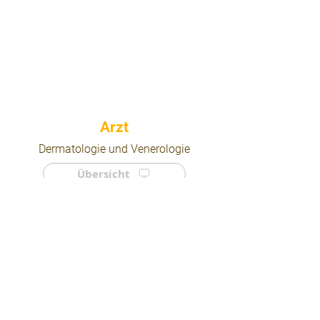
⠀
Dermatologie und Venerologie
Übersicht
⠀
⠀
Quicklinks
Notdienst
Arztsuche
Forum
Für Ärzte/ Kliniken
Ordination eintragen
Impressum | AGB | Datenschutz