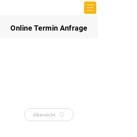
beemy.xyz
Online Termin Anfrage
Übersicht
⠀
⠀