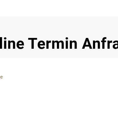
Notdi
line Termin Anfr
ie