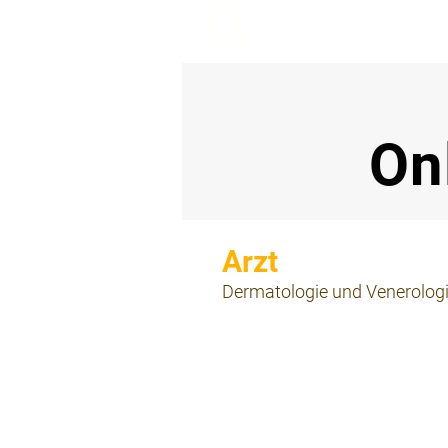
beemy.xyz
On
⠀
Dermatologie und Venerolog
⠀
⠀