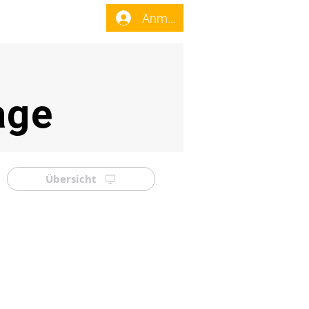
enst
Forum
Anmelden
age
Übersicht