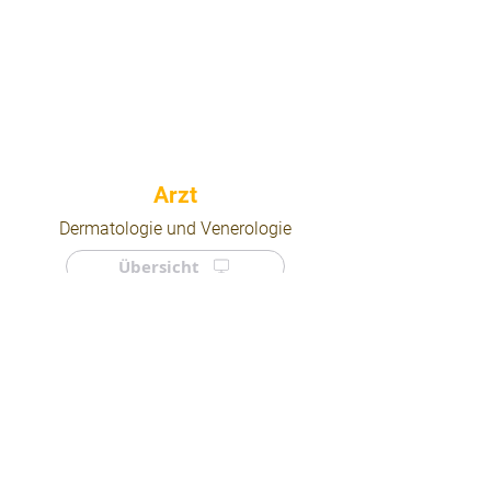
⠀
Dermatologie und Venerologie
Übersicht
⠀
⠀
Quicklinks
Notdienst
Arztsuche
Forum
Für Ärzte/ Kliniken
Ordination eintragen
Impressum | AGB | Datenschutz