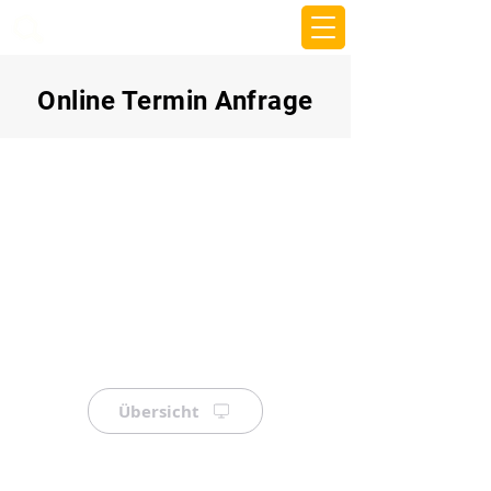
beemy.xyz
Online Termin Anfrage
Übersicht
⠀
⠀