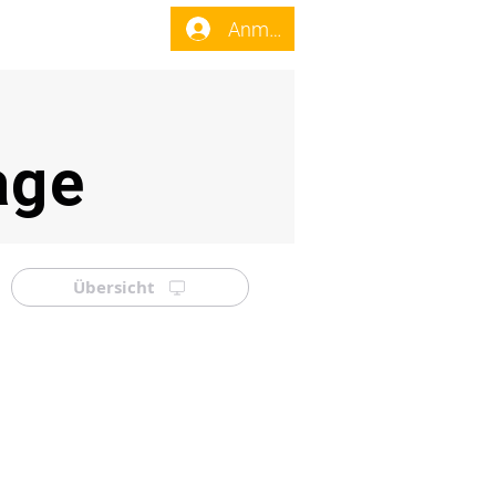
enst
Forum
Anmelden
age
Übersicht