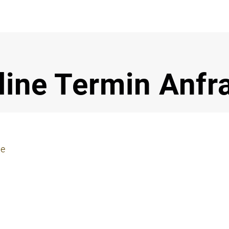
Notdi
line Termin Anfr
ie