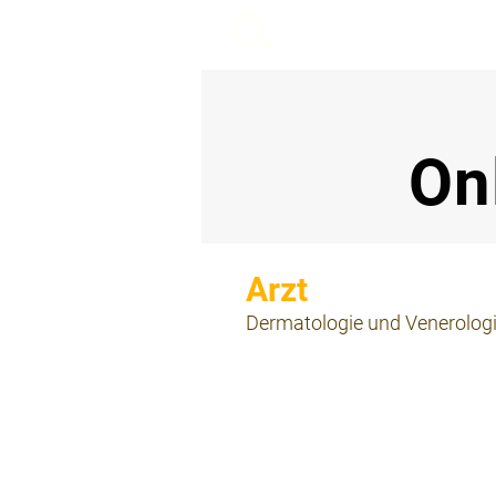
beemy.xyz
On
⠀
Dermatologie und Venerolog
⠀
⠀