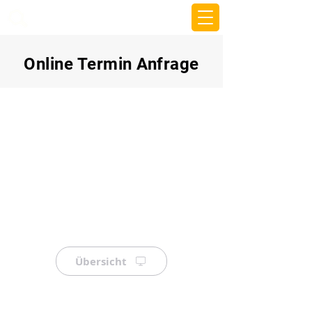
beemy.xyz
Online Termin Anfrage
Übersicht
⠀
⠀