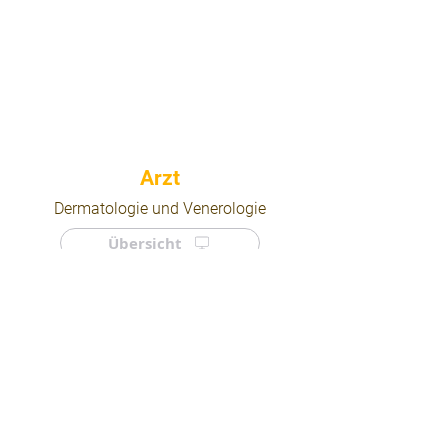
⠀
Dermatologie und Venerologie
Übersicht
⠀
⠀
Quicklinks
Notdienst
Arztsuche
Forum
Für Ärzte/ Kliniken
Ordination eintragen
Impressum | AGB | Datenschutz