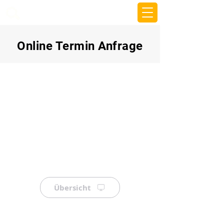
beemy.xyz
Online Termin Anfrage
Übersicht
⠀
⠀