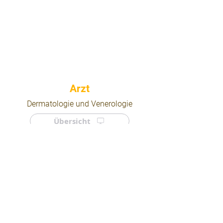
⠀
Dermatologie und Venerologie
Übersicht
⠀
⠀
Quicklinks
Notdienst
Arztsuche
Forum
Für Ärzte/ Kliniken
Ordination eintragen
Impressum | AGB | Datenschutz