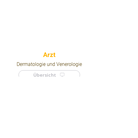
⠀
Dermatologie und Venerologie
Übersicht
⠀
⠀
Quicklinks
Notdienst
Arztsuche
Forum
Für Ärzte/ Kliniken
Ordination eintragen
Impressum | AGB | Datenschutz