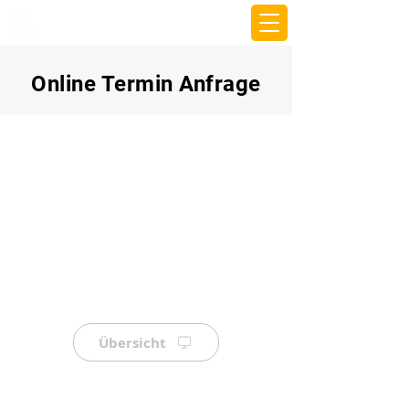
beemy.xyz
Online Termin Anfrage
Übersicht
⠀
⠀