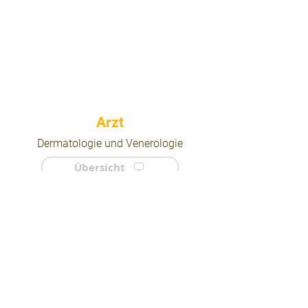
⠀
Dermatologie und Venerologie
Übersicht
⠀
⠀
Quicklinks
Notdienst
Arztsuche
Forum
Für Ärzte/ Kliniken
Ordination eintragen
Impressum | AGB | Datenschutz