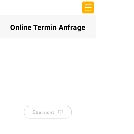
beemy.xyz
Online Termin Anfrage
Übersicht
⠀
⠀