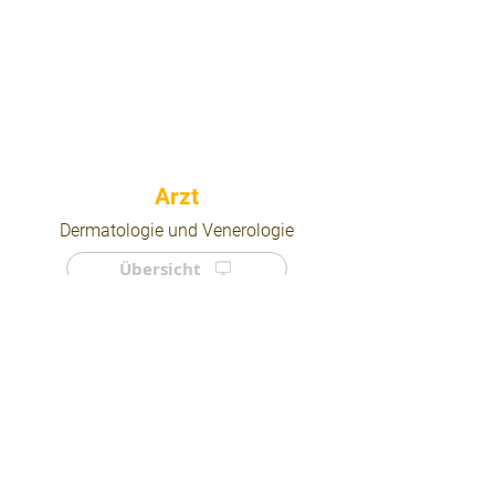
⠀
Dermatologie und Venerologie
Übersicht
⠀
⠀
Quicklinks
Notdienst
Arztsuche
Forum
Für Ärzte/ Kliniken
Ordination eintragen
Impressum | AGB | Datenschutz