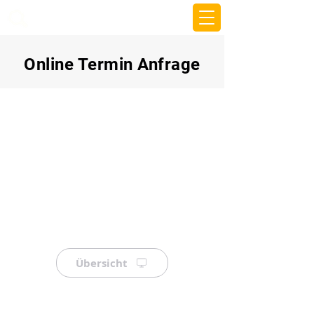
beemy.xyz
Online Termin Anfrage
Übersicht
⠀
⠀