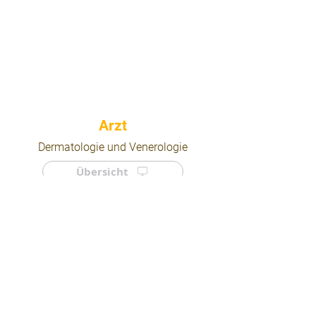
⠀
Dermatologie und Venerologie
Übersicht
⠀
⠀
Quicklinks
Notdienst
Arztsuche
Forum
Für Ärzte/ Kliniken
Ordination eintragen
Impressum | AGB | Datenschutz