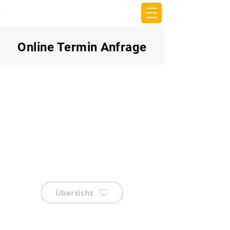
beemy.xyz
Online Termin Anfrage
Übersicht
⠀
⠀