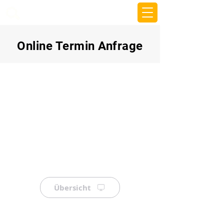
beemy.xyz
Online Termin Anfrage
Übersicht
⠀
⠀