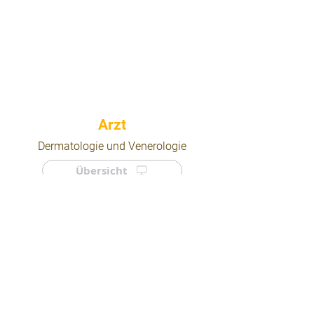
⠀
Dermatologie und Venerologie
Übersicht
⠀
⠀
Quicklinks
Notdienst
Arztsuche
Forum
Für Ärzte/ Kliniken
Ordination eintragen
Impressum | AGB | Datenschutz