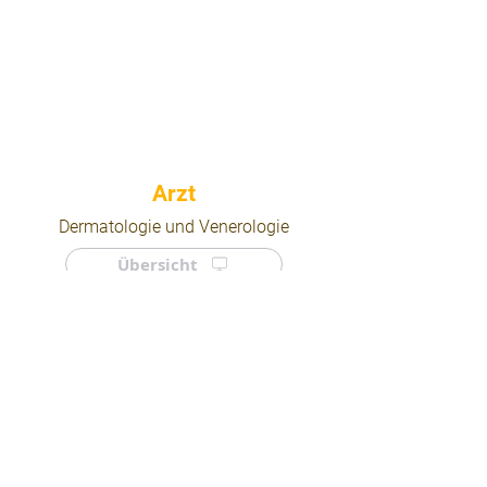
⠀
Dermatologie und Venerologie
Übersicht
⠀
⠀
Quicklinks
Notdienst
Arztsuche
Forum
Für Ärzte/ Kliniken
Ordination eintragen
Impressum | AGB | Datenschutz