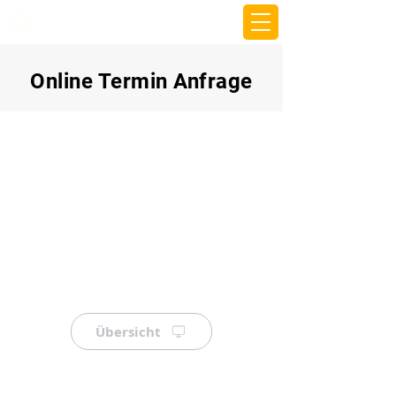
beemy.xyz
Online Termin Anfrage
Übersicht
⠀
⠀