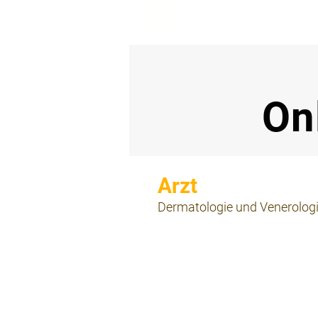
beemy.xyz
On
⠀
Dermatologie und Venerolog
⠀
⠀