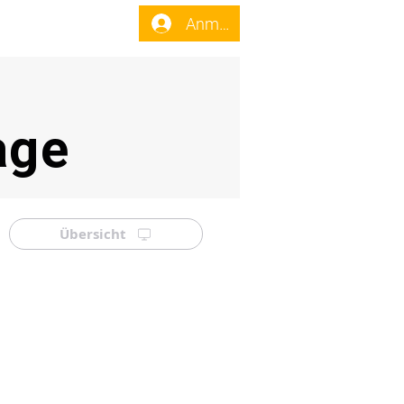
enst
Forum
Anmelden
age
Übersicht