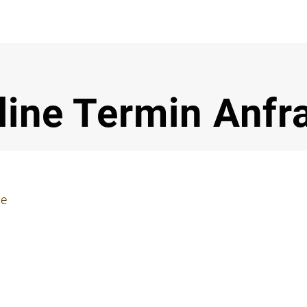
Notdi
line Termin Anfr
ie