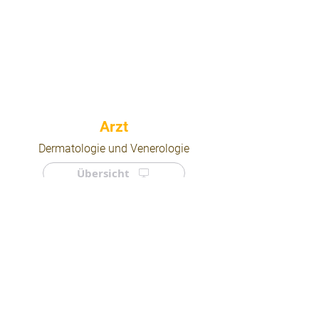
⠀
Dermatologie und Venerologie
Übersicht
⠀
⠀
Quicklinks
Notdienst
Arztsuche
Forum
Für Ärzte/ Kliniken
Ordination eintragen
Impressum | AGB | Datenschutz