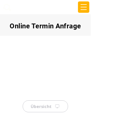
beemy.xyz
Online Termin Anfrage
Übersicht
⠀
⠀