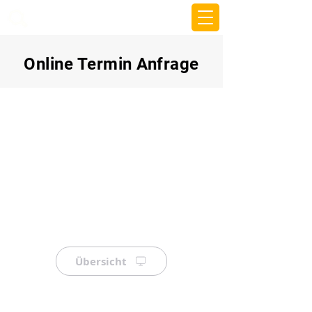
beemy.xyz
Online Termin Anfrage
Übersicht
⠀
⠀