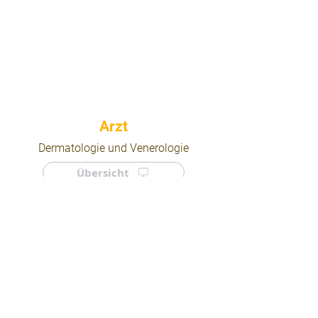
⠀
Dermatologie und Venerologie
Übersicht
⠀
⠀
Quicklinks
Notdienst
Arztsuche
Forum
Für Ärzte/ Kliniken
Ordination eintragen
Impressum | AGB | Datenschutz