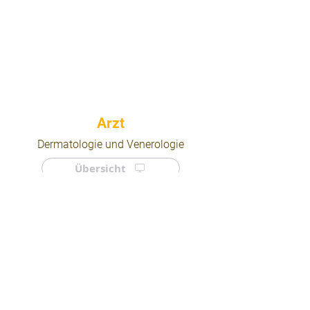
⠀
Dermatologie und Venerologie
Übersicht
⠀
⠀
Quicklinks
Notdienst
Arztsuche
Forum
Für Ärzte/ Kliniken
Ordination eintragen
Impressum | AGB | Datenschutz