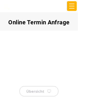
beemy.xyz
Online Termin Anfrage
Übersicht
⠀
⠀