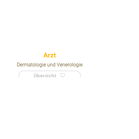
⠀
Dermatologie und Venerologie
Übersicht
⠀
⠀
Quicklinks
Notdienst
Arztsuche
Forum
Für Ärzte/ Kliniken
Ordination eintragen
Impressum | AGB | Datenschutz