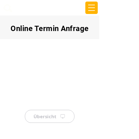
beemy.xyz
Online Termin Anfrage
Übersicht
⠀
⠀