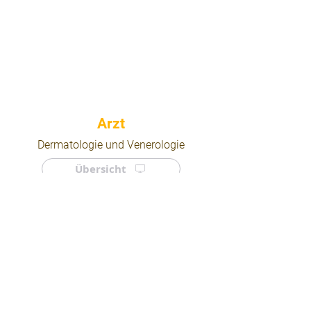
⠀
Dermatologie und Venerologie
Übersicht
⠀
⠀
Quicklinks
Notdienst
Arztsuche
Forum
Für Ärzte/ Kliniken
Ordination eintragen
Impressum | AGB | Datenschutz