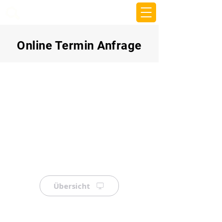
beemy.xyz
Online Termin Anfrage
Übersicht
⠀
⠀