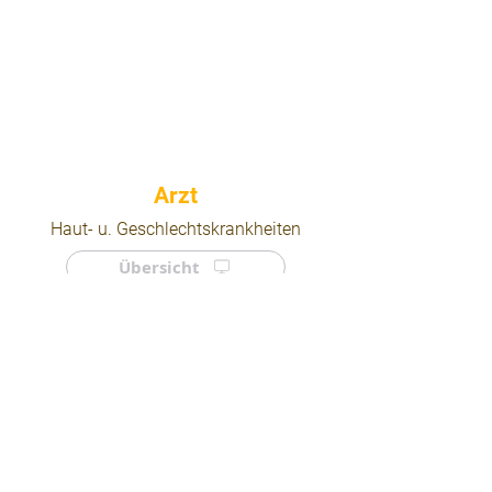
⠀
Haut- u. Geschlechtskrankheiten
Übersicht
⠀
⠀
Quicklinks
Notdienst
Arztsuche
Forum
Für Ärzte/ Kliniken
Ordination eintragen
Impressum | AGB | Datenschutz