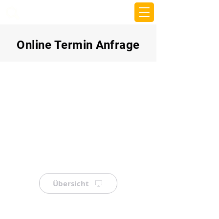
beemy.xyz
Online Termin Anfrage
Übersicht
⠀
⠀