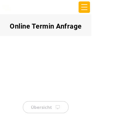
beemy.xyz
Online Termin Anfrage
Übersicht
⠀
⠀