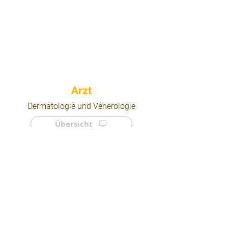
⠀
Dermatologie und Venerologie
Übersicht
⠀
⠀
Quicklinks
Notdienst
Arztsuche
Forum
Für Ärzte/ Kliniken
Ordination eintragen
Impressum | AGB | Datenschutz