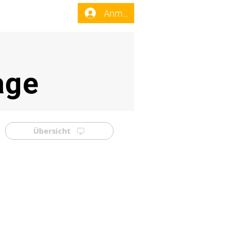
enst
Forum
Anmelden
age
Übersicht