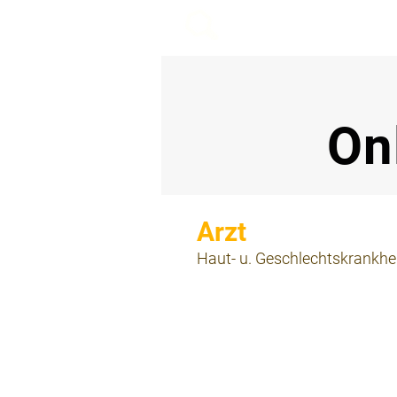
beemy.xyz
On
⠀
Haut- u. Geschlechtskrankhe
⠀
⠀