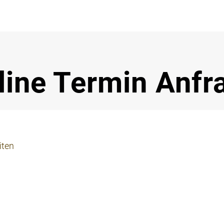
Notdi
line Termin Anfr
iten