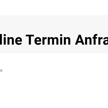
Notdi
line Termin Anfr
ie