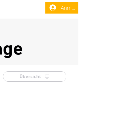
enst
Forum
Anmelden
age
Übersicht