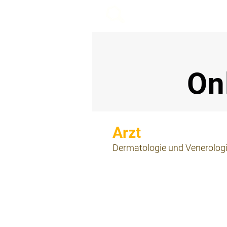
beemy.xyz
On
⠀
Dermatologie und Venerolog
⠀
⠀