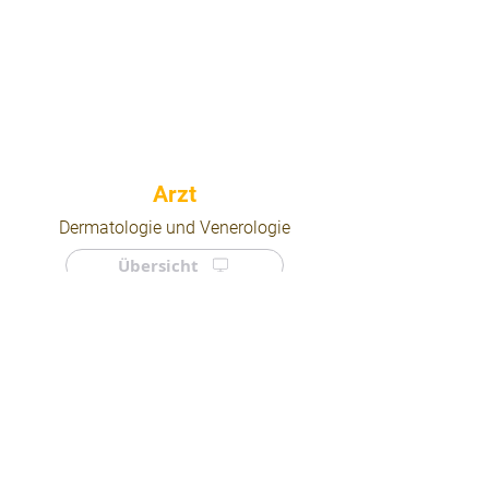
⠀
Dermatologie und Venerologie
Übersicht
⠀
⠀
Quicklinks
Notdienst
Arztsuche
Forum
Für Ärzte/ Kliniken
Ordination eintragen
Impressum | AGB | Datenschutz