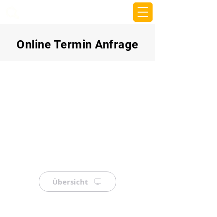
beemy.xyz
Online Termin Anfrage
Übersicht
⠀
⠀