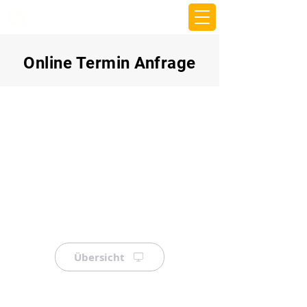
beemy.xyz
Online Termin Anfrage
Übersicht
⠀
⠀