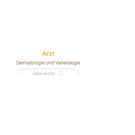
⠀
Dermatologie und Venerologie
Übersicht
⠀
⠀
Quicklinks
Notdienst
Arztsuche
Forum
Für Ärzte/ Kliniken
Ordination eintragen
Impressum | AGB | Datenschutz