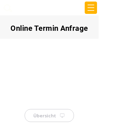
beemy.xyz
Online Termin Anfrage
Übersicht
⠀
⠀