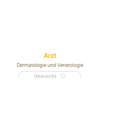
⠀
Dermatologie und Venerologie
Übersicht
⠀
⠀
Quicklinks
Notdienst
Arztsuche
Forum
Für Ärzte/ Kliniken
Ordination eintragen
Impressum | AGB | Datenschutz