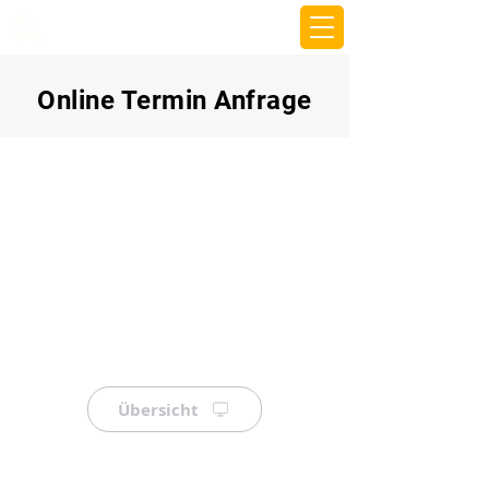
beemy.xyz
Online Termin Anfrage
Übersicht
⠀
⠀