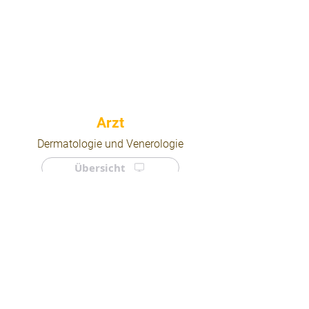
⠀
Dermatologie und Venerologie
Übersicht
⠀
⠀
Quicklinks
Notdienst
Arztsuche
Forum
Für Ärzte/ Kliniken
Ordination eintragen
Impressum | AGB | Datenschutz