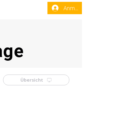
enst
Forum
Anmelden
age
Übersicht