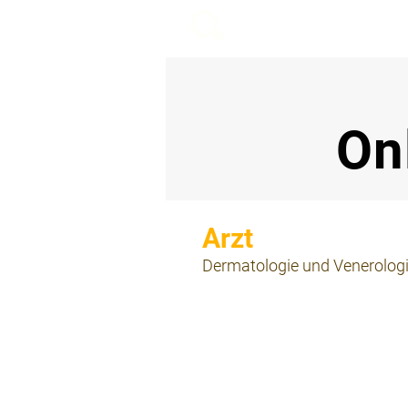
beemy.xyz
On
⠀
Dermatologie und Venerolog
⠀
⠀