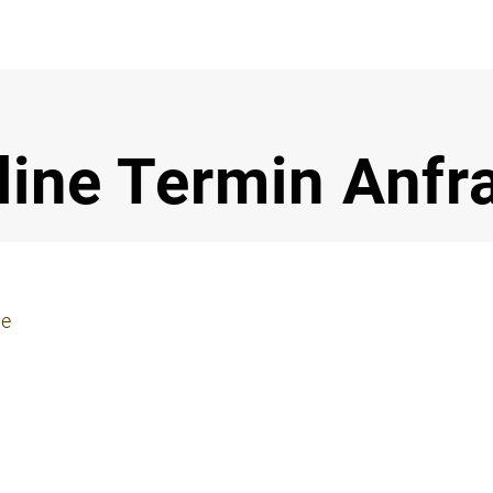
Notdi
line Termin Anfr
ie