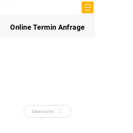
beemy.xyz
Online Termin Anfrage
Übersicht
⠀
⠀