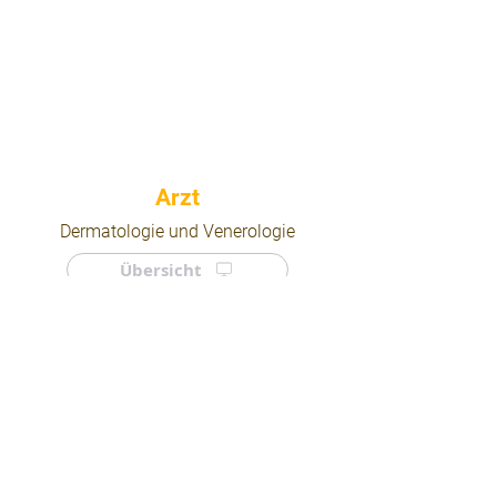
⠀
Dermatologie und Venerologie
Übersicht
⠀
⠀
Quicklinks
Notdienst
Arztsuche
Forum
Für Ärzte/ Kliniken
Ordination eintragen
Impressum | AGB | Datenschutz