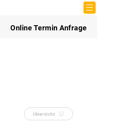
beemy.xyz
Online Termin Anfrage
Übersicht
⠀
⠀