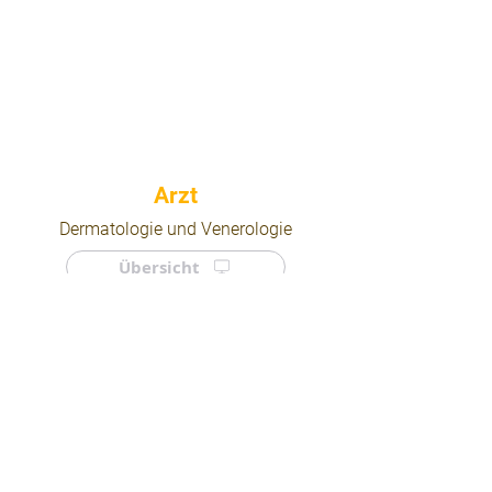
⠀
Dermatologie und Venerologie
Übersicht
⠀
⠀
Quicklinks
Notdienst
Arztsuche
Forum
Für Ärzte/ Kliniken
Ordination eintragen
Impressum | AGB | Datenschutz