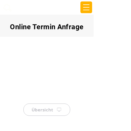
beemy.xyz
Online Termin Anfrage
Übersicht
⠀
⠀