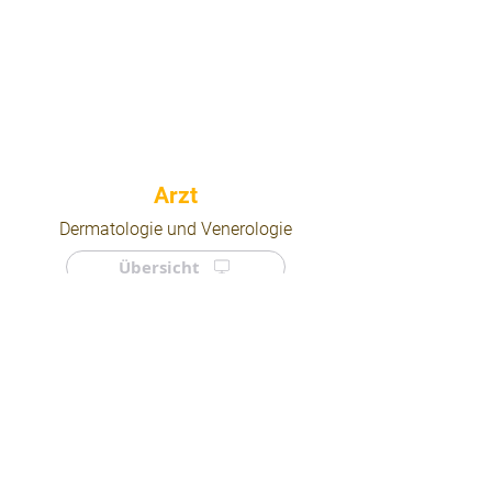
⠀
Dermatologie und Venerologie
Übersicht
⠀
⠀
Quicklinks
Notdienst
Arztsuche
Forum
Für Ärzte/ Kliniken
Ordination eintragen
Impressum | AGB | Datenschutz