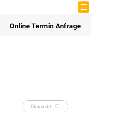
beemy.xyz
Online Termin Anfrage
Übersicht
⠀
⠀