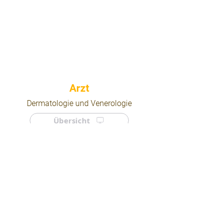
⠀
Dermatologie und Venerologie
Übersicht
⠀
⠀
Quicklinks
Notdienst
Arztsuche
Forum
Für Ärzte/ Kliniken
Ordination eintragen
Impressum | AGB | Datenschutz