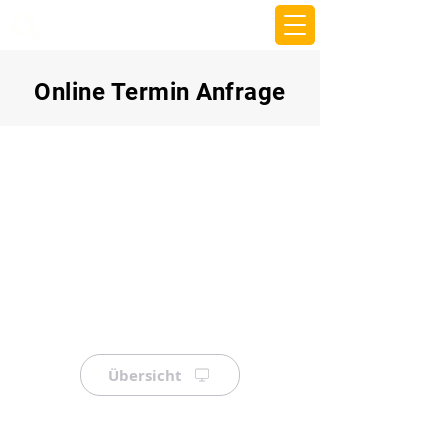
beemy.xyz
Online Termin Anfrage
Übersicht
⠀
⠀