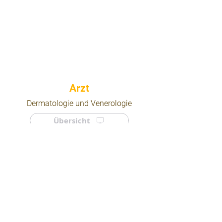
⠀
Dermatologie und Venerologie
Übersicht
⠀
⠀
Quicklinks
Notdienst
Arztsuche
Forum
Für Ärzte/ Kliniken
Ordination eintragen
Impressum | AGB | Datenschutz